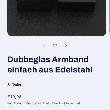
Medien
1
in
von
1
/
7
Modal
öffnen
Dubbeglas Armband
einfach aus Edelstahl
Teilen
Normaler
€19,95
Preis
Inkl. Steuern.
Versand
wird beim Checkout berechnet