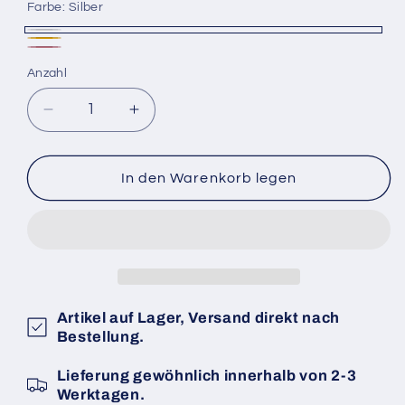
Farbe:
Silber
Silber
Gold
Roségold
Anzahl
Anzahl
Verringere
Erhöhe
die
die
Menge
Menge
für
für
In den Warenkorb legen
Dubbeglas
Dubbeglas
Armband
Armband
einfach
einfach
aus
aus
Edelstahl
Edelstahl
Artikel auf Lager, Versand direkt nach
Bestellung.
Lieferung gewöhnlich innerhalb von 2-3
Werktagen.