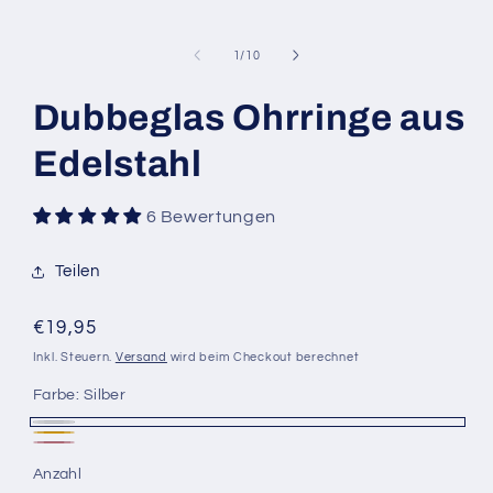
von
1
/
10
Dubbeglas Ohrringe aus
Edelstahl
6 Bewertungen
Teilen
Normaler
€19,95
Preis
Inkl. Steuern.
Versand
wird beim Checkout berechnet
Farbe:
Silber
Silber
Gold
Roségold
Anzahl
Anzahl