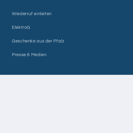
Wiederruf einleiten
ElektroG
Geschenke aus der Pfalz
Presse & Medien
Zahlungsmethoden
© 2026,
Dubbe ohne Ende
Powered by Shopify
Widerrufsrecht
Datenschutzerklärung
AGB
Versand