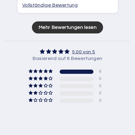
Vollständige Bewertung
Vo
Mehr Bewertungen lesen
5.00 von 5
Basierend auf 6 Bewertungen
6
0
0
0
0