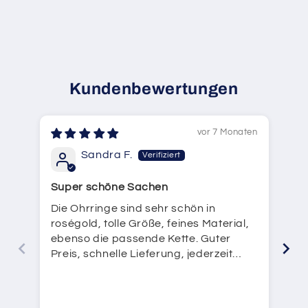
Kundenbewertungen
vor 7 Monaten
Sandra F.
Super schöne Sachen
To
Die Ohrringe sind sehr schön in
Di
roségold, tolle Größe, feines Material,
in
ebenso die passende Kette. Guter
au
Preis, schnelle Lieferung, jederzeit
wieder!