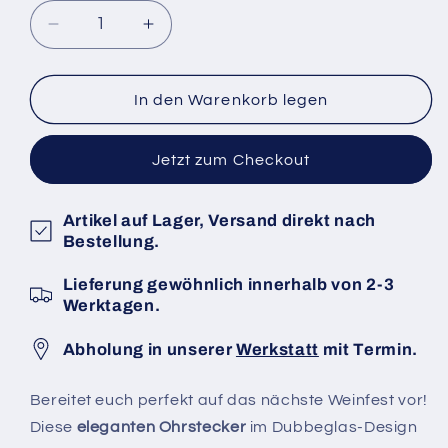
Verringere
Erhöhe
die
die
Menge
Menge
für
für
In den Warenkorb legen
Dubbeglas
Dubbeglas
Ohrringe
Ohrringe
Jetzt zum Checkout
aus
aus
Edelstahl
Edelstahl
Artikel auf Lager, Versand direkt nach
Bestellung.
Lieferung gewöhnlich innerhalb von 2-3
Werktagen.
Abholung in unserer
Werkstatt
mit Termin.
Bereitet euch perfekt auf das nächste Weinfest vor!
Diese
eleganten Ohrstecker
im Dubbeglas-Design