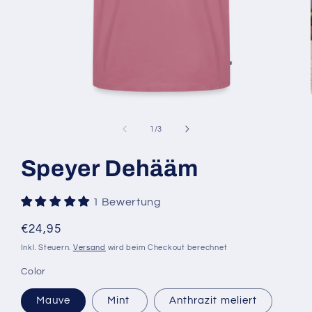
Medien
1
in
von
1
/
3
Modal
öffnen
Speyer Dehääm
1 Bewertung
Normaler
€24,95
Preis
Inkl. Steuern.
Versand
wird beim Checkout berechnet
Color
Mauve
Mint
Anthrazit meliert