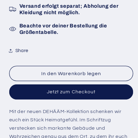
Dehääm
Dehääm
Versand erfolgt separat; Abholung der
Kleidung nicht möglich.
Beachte vor deiner Bestellung die
Größentabelle.
Share
In den Warenkorb legen
Jetzt zum Checkout
Mit der neuen DEHÄÄM-Kollektion schenken wir
euch ein Stück Heimatgefühl. Im Schriftzug
verstecken sich markante Gebäude und
Wahrzeichen genau aus dem Ort, zu dem ihr euch