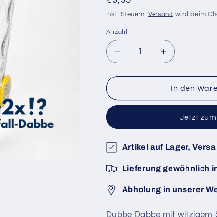
Normaler
€9,95
Preis
Inkl. Steuern.
Versand
wird beim Ch
Anzahl
Anzahl
Verringere
Erhöhe
die
die
Menge
Menge
für
für
In den War
&quot;mit
&quot;mit
aller
aller
Jetzt zu
Gewalt&quot;
Gewalt&quot
5+2
5+2
Dabbe
Dabbe
Artikel auf Lager, Vers
Lieferung gewöhnlich i
Abholung in unserer
We
Dubbe Dabbe mit witzigem 