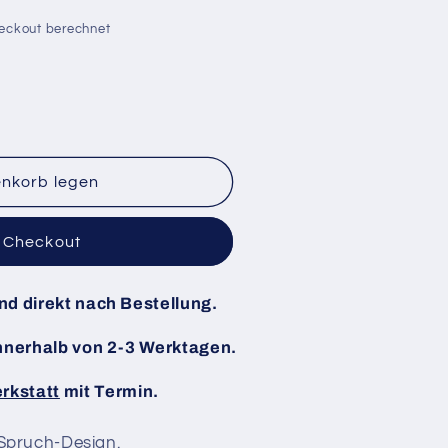
eckout berechnet
enkorb legen
m Checkout
;
and direkt nach Bestellung.
nnerhalb von 2-3 Werktagen.
rkstatt
mit Termin.
Spruch-Design.