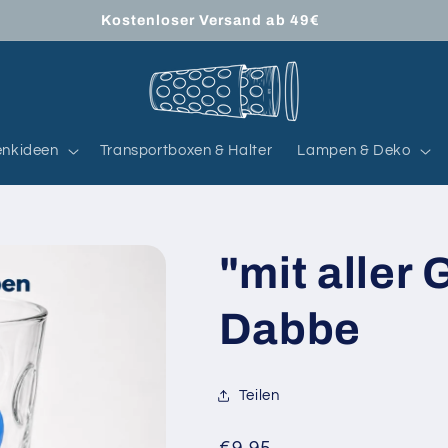
Kostenloser Versand ab 49€
nkideen
Transportboxen & Halter
Lampen & Deko
"mit aller
Dabbe
Teilen