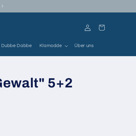
Abholung in Dannstadt mit Termin
Einloggen
Warenkorb
Dubbe Dabbe
Klamodde
Über uns
 Gewalt" 5+2