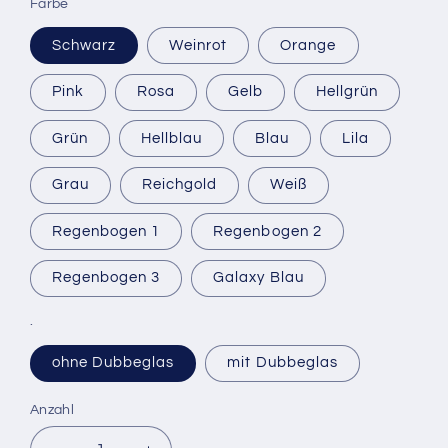
Farbe
Schwarz
Weinrot
Orange
Pink
Rosa
Gelb
Hellgrün
Grün
Hellblau
Blau
Lila
Grau
Reichgold
Weiß
Regenbogen 1
Regenbogen 2
Regenbogen 3
Galaxy Blau
.
ohne Dubbeglas
mit Dubbeglas
Anzahl
Anzahl