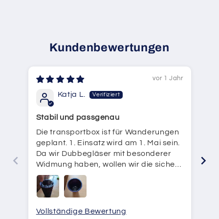
Kundenbewertungen
vor 1 Jahr
Katja L.
Stabil und passgenau
Si
Die transportbox ist für Wanderungen
Wi
geplant. 1. Einsatz wird am 1. Mai sein.
Wo
Da wir Dubbegläser mit besonderer
Oh
Widmung haben, wollen wir die sicher
Su
und gut Transportieren. Die Box passt
au
ganz genau. Bin voll zufrieden!
Vollständige Bewertung
Vo