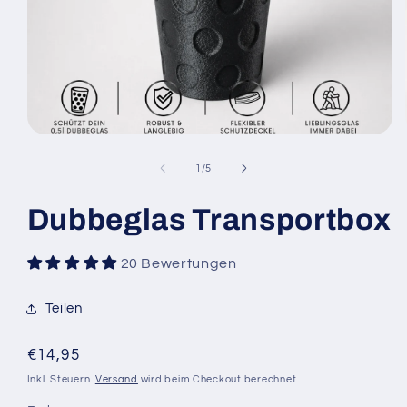
Medien
1
in
von
1
/
5
Modal
öffnen
Dubbeglas Transportbox
20 Bewertungen
Teilen
Normaler
€14,95
Preis
Inkl. Steuern.
Versand
wird beim Checkout berechnet