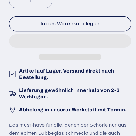
Verringere
Erhöhe
die
die
Menge
Menge
für
für
In den Warenkorb legen
Dubbeglas
Dubbeglas
Transportbox
Transportbox
Artikel auf Lager, Versand direkt nach
Bestellung.
Lieferung gewöhnlich innerhalb von 2-3
Werktagen.
Abholung in unserer
Werkstatt
mit Termin.
Das must-have für alle, denen der Schorle nur aus
dem echten Dubbeglas schmeckt und die auch