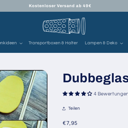
Kostenloser Versand ab 49€
nkideen
Transportboxen & Halter
Lampen & Deko
Dubbeglas
4 Bewertunge
Teilen
Normaler
€7,95