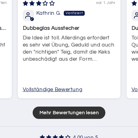
aten
vor 1 Jahr
Kathrin G.
s
Dubbeglas Ausstecher
Du
Die Idee ist toll. Allerdings erfordert
Tol
cht
es sehr viel Übung, Geduld und auch
Qu
den "richtigen" Teig, damit die Keks
wi
unbeschädigt aus der Form
we
kommen.
ei
Vollständige Bewertung
Vo
Mehr Bewertungen lesen
4.00 von 5