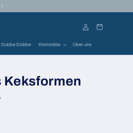
Abholung in Dannstadt mit Termin
Einloggen
Warenkorb
Dubbe Dabbe
Klamodde
Über uns
 Keksformen
n