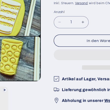
Preis
Inkl. Steuern.
Versand
wird beim Ch
Anzahl
Anzahl
Verringere
Erhöhe
die
die
Menge
Menge
für
für
In den War
Dubbeglas
Dubbeglas
Keksformen
Keksformen
Artikel auf Lager, Vers
Lieferung gewöhnlich i
Abholung in unserer
We