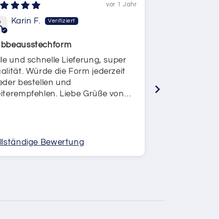
vor 1 Jahr
Karin F.
Birgit S.
bbeausstechform
Keksausstech
le und schnelle Lieferung, super
Förmchen wie besc
alität. Würde die Form jederzeit
Lieferung. W
eder bestellen und
benutzt.
iterempfehlen. Liebe Grüße von
nem großen Dubbefan.
llständige Bewertung
Vollständige 