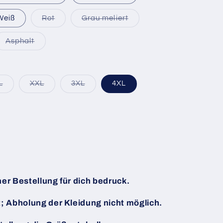
Variante
Variante
Weiß
Rot
Grau meliert
ausverkauft
ausverkauft
oder
oder
nicht
nicht
nte
Variante
Asphalt
verfügbar
verfügbar
rkauft
ausverkauft
oder
nicht
gbar
verfügbar
Variante
Variante
Variante
L
XXL
3XL
4XL
uft
ausverkauft
ausverkauft
ausverkauft
oder
oder
oder
nicht
nicht
nicht
r
verfügbar
verfügbar
verfügbar
er Bestellung für dich bedruck.
t; Abholung der Kleidung nicht möglich.