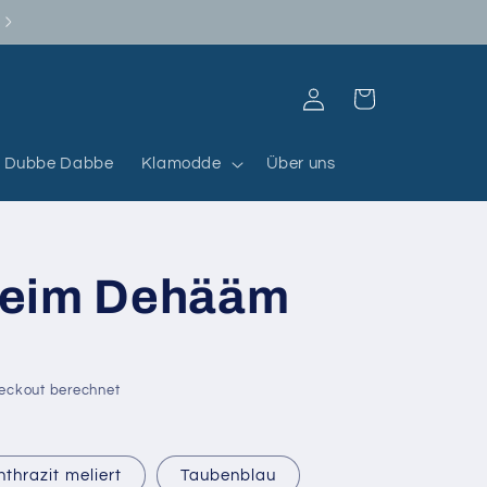
Abholung in Dannstadt mit Termin
Warenkorb
Einloggen
Dubbe Dabbe
Klamodde
Über uns
heim Dehääm
eckout berechnet
nthrazit meliert
Taubenblau