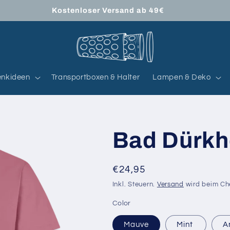
Kostenloser Versand ab 49€
nkideen
Transportboxen & Halter
Lampen & Deko
Bad Dürk
Normaler
€24,95
Preis
Inkl. Steuern.
Versand
wird beim Ch
Color
Mauve
Mint
A