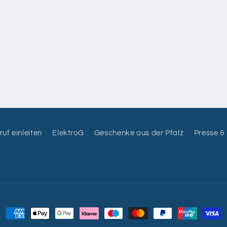
uf einleiten
ElektroG
Geschenke aus der Pfalz
Presse &
Zahlungsmethoden